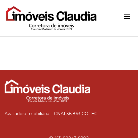
Avaliadora Imobiliária – CNAI 36.863 COFECI