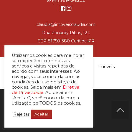
(41) 99943-9202
claudia@imoveisclaudia.com
Rua Zonardy Ribas, 121.
CEP 81750-380 Curitiba-PR
Utilizamos cookies para melhorar
sua experiência em nossos
serviços e visitas repetidas de
desenvolvido com
por
Imóveis
acordo com seus interesses. Ao
Claudia © 2026
navegar, você concorda com as
condições de uso do site, e de
cookies. Saiba mais em
Diretiva
de Privacidade
. Ao clicar em
“Aceitar”, você concorda com a
utilização de TODOS os cookies.
Rejeitar
Aceitar