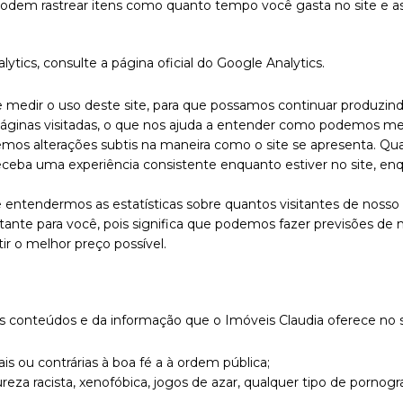
odem rastrear itens como quanto tempo você gasta no site e as
tics, consulte a página oficial do Google Analytics.
r e medir o uso deste site, para que possamos continuar produzi
áginas visitadas, o que nos ajuda a entender como podemos melh
mos alterações subtis na maneira como o site se apresenta. Qu
 receba uma experiência consistente enquanto estiver no site, 
ntendermos as estatísticas sobre quantos visitantes de nosso 
rtante para você, pois significa que podemos fazer previsões d
ir o melhor preço possível.
conteúdos e da informação que o Imóveis Claudia oferece no sit
is ou contrárias à boa fé a à ordem pública;
a racista, xenofóbica, jogos de azar, qualquer tipo de pornograf