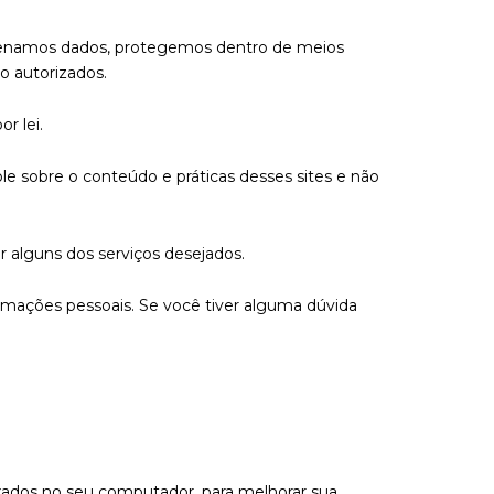
azenamos dados, protegemos dentro de meios
o autorizados.
r lei.
le sobre o conteúdo e práticas desses sites e não
r alguns dos serviços desejados.
rmações pessoais. Se você tiver alguma dúvida
ixados no seu computador, para melhorar sua