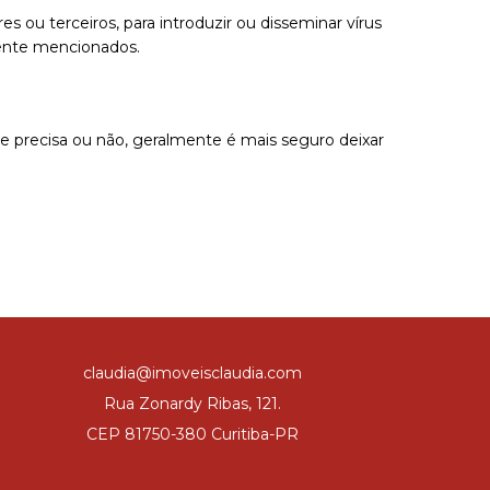
s ou terceiros, para introduzir ou disseminar vírus
mente mencionados.
 precisa ou não, geralmente é mais seguro deixar
claudia@imoveisclaudia.com
Rua Zonardy Ribas, 121.
CEP 81750-380 Curitiba-PR