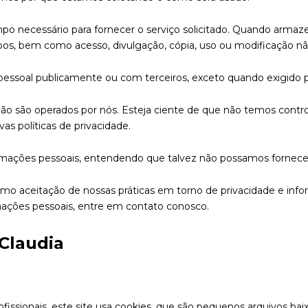
po necessário para fornecer o serviço solicitado. Quando arm
ubos, bem como acesso, divulgação, cópia, uso ou modificação nã
essoal publicamente ou com terceiros, exceto quando exigido po
 não são operados por nós. Esteja ciente de que não temos contro
as políticas de privacidade.
nformações pessoais, entendendo que talvez não possamos fornece
mo aceitação de nossas práticas em torno de privacidade e info
ações pessoais, entre em contato conosco.
 Claudia
issionais, este site usa cookies, que são pequenos arquivos ba