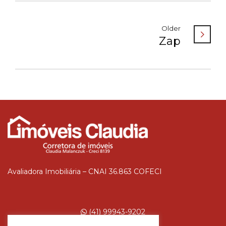
Older
Zap
Avaliadora Imobiliária – CNAI 36.863 COFECI
(41) 99943-9202