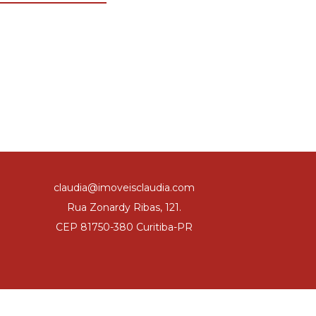
claudia@imoveisclaudia.com
Rua Zonardy Ribas, 121.
CEP 81750-380 Curitiba-PR