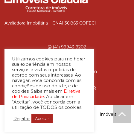
Avaliadora Imobiliária – CNAI 36.863 COFECI
(41) 99943-9202
Utilizamos cookies para melhorar
sua experiência em nossos
serviços e visitas repetidas de
claudia@imoveisclaudia.com
acordo com seus interesses. Ao
Rua Zonardy Ribas, 121.
navegar, você concorda com as
condições de uso do site, e de
CEP 81750-380 Curitiba-PR
cookies. Saiba mais em
Diretiva
de Privacidade
. Ao clicar em
“Aceitar”, você concorda com a
utilização de TODOS os cookies.
desenvolvido com
por
Imóveis
Rejeitar
Aceitar
Claudia © 2026