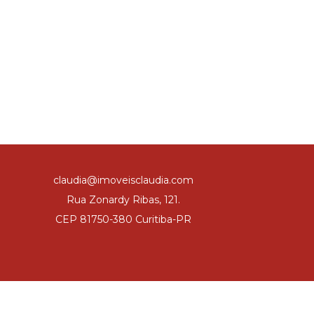
claudia@imoveisclaudia.com
Rua Zonardy Ribas, 121.
CEP 81750-380 Curitiba-PR