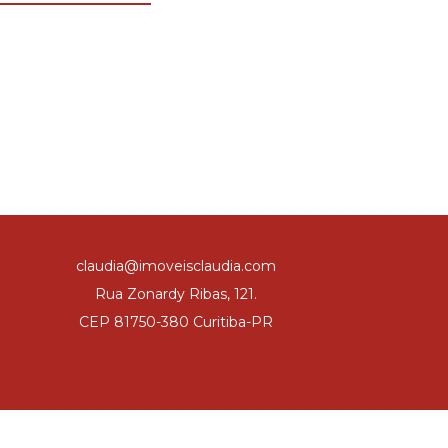
claudia@imoveisclaudia.com
Rua Zonardy Ribas, 121.
CEP 81750-380 Curitiba-PR