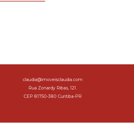
claudia@imoveisclaudia.com
Rua Zonardy Ribas, 121.
CEP 81750-380 Curitiba-PR