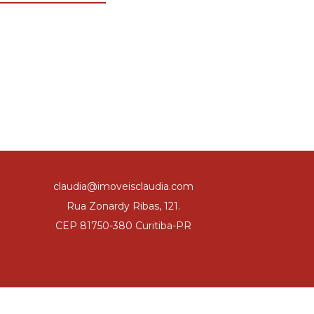
claudia@imoveisclaudia.com
Rua Zonardy Ribas, 121.
CEP 81750-380 Curitiba-PR